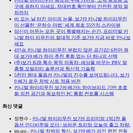
카니발 하이리무진 특장차 구매 가이드, 고액 중도금 요
구에 응하지 마세요. 차대번호 확인부터 안전한 계약 절
차까지
비 오는 날 터진 아이의 눈물, 보가9 카니발 하이리무진
이 선물한 ‘은하수 마법’ 세계 최초 55인치 스카이뷰
당신이 머무는 모든 곳이 특별해지는 순간, 프리미발 카
니발 하이 리무진의 절대적 기준 보가9 지금 바로 만나보
세요
4인승 카니발 하이리무진 부럽지 않은 공간감! 6천만 원
대 보가9 베가 하이 추천 후회 없는 단 하나의 선택
(주)보가 B2B 특수 목적 자동차: 세상을 바꾸는 PBV 맞
춤형 모빌리티 솔루션과 혁신적 기술력
5천만 원대 풀옵션 카니발의 진수를 보여드립니다. 보가
9 베가 로우 차박 시트 적용 버전
카니발 하이리무진 보가9 베가S: 하이브리드 기반 초호
화 의전 공간과 독보적인 PC 통합 컨트롤 시스템
최신 댓글
장현수
-
카니발 하이리무진 보가9 프리미엄 1억2천 풀
옵션 인디비주얼 오더 | 브라운 트리밍 오늘의 출고 차량.
jm.seo
-
카니발 차박의 혁신, 보가9 베가 라인 완전 전동