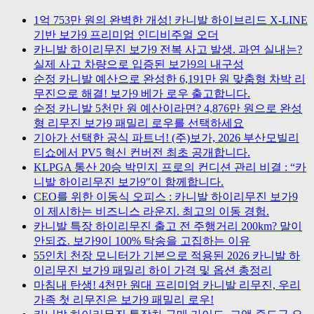
1억 753만 원의 완벽한 개성! 카니발 하이브리드 X-LINE
기반 보가9 프리미엄 인디비주얼 오더
카니발 하이리무진 보가9 전복 사고 발생. 과연 실내는?
실제 사고 차량으로 입증된 보가9의 내구성
순정 카니발 예산으로 완성한 6,191만 원 맞춤형 차박 리
무진으로 해결! 보가9 베가 로우 출고합니다.
순정 카니발 5천만 원 예산이라면? 4,876만 원으로 완성
형 리무진 보가9 패밀리 로우를 선택하세요
기아가 선택한 공식 파트너! (주)보가, 2026 부산모빌리
티쇼에서 PV5 혁신 컨버전 최초 공개합니다.
KLPGA 통산 20승 박민지 프로의 컨디션 관리 비결 : “카
니발 하이리무진 보가9″이 함께합니다.
CEO를 위한 이동식 오피스 : 카니발 하이리무진 보가9
이 제시하는 비즈니스 라운지. 최고의 이동 경험.
카니발 특장 하이리무진 출고 전 주행거리 200km? 말이
안되죠. 보가9이 100% 탁송을 고집하는 이유
55인치 천장 모니터가 기본으로 적용된 2026 카니발 하
이리무진 보가9 패밀리 하이 가격 및 옵션 총정리
마침내 탄생! 4천만 원대 프리미엄 카니발 리무진, 우리
가족 첫 리무진은 보가9 패밀리 로우!