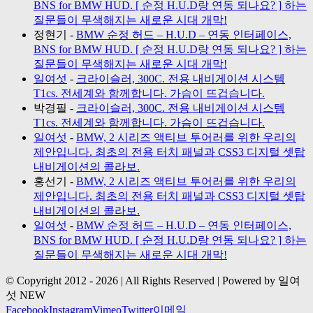
BNS for BMW HUD. [ 순정 H.U.D랑 연동 되나요? ] 하는
질문들이 무색해지는 새로운 시대 개막!
정현기
-
BMW 순정 허드 – H.U.D – 연동 인터페이스,
BNS for BMW HUD. [ 순정 H.U.D랑 연동 되나요? ] 하는
질문들이 무색해지는 새로운 시대 개막!
일여섯
-
크라이슬러, 300C. 전용 내비게이션 시스템
T1cs. 전세계와 함께합니다. 가슴이 뜨겁습니다.
박경필
-
크라이슬러, 300C. 전용 내비게이션 시스템
T1cs. 전세계와 함께합니다. 가슴이 뜨겁습니다.
일여섯
-
BMW, 2 시리즈 액티브 투어러를 위한 우리의
제안입니다. 최초의 전용 터치 패널과 CSS3 디지털 셋탑
내비게이션의 콜라보.
홍선기
-
BMW, 2 시리즈 액티브 투어러를 위한 우리의
제안입니다. 최초의 전용 터치 패널과 CSS3 디지털 셋탑
내비게이션의 콜라보.
일여섯
-
BMW 순정 허드 – H.U.D – 연동 인터페이스,
BNS for BMW HUD. [ 순정 H.U.D랑 연동 되나요? ] 하는
질문들이 무색해지는 새로운 시대 개막!
© Copyright 2012 -
2026 | All Rights Reserved | Powered by 일여
섯 NEW
Facebook
Instagram
Vimeo
Twitter
이메일