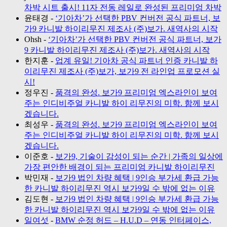
차박 시트 출시! 11자 전동 레일로 완성된 프리미엄 차박
윤태경
-
‘기아차’가 선택한 PBV 컨버전 공식 파트너, 보
가9 카니발 하이리무진 제조사 (주)보가. 새역사의 시작
Ohsh
-
‘기아차’가 선택한 PBV 컨버전 공식 파트너, 보가
9 카니발 하이리무진 제조사 (주)보가. 새역사의 시작
한지훈
-
업계 유일! 기아차 공식 파트너 인증 카니발 하
이리무진 제조사 (주)보가, 보가9 전 라인업 프로모션 실
시!
정우진
-
품격의 완성. 보가9 프리미엄 엑스라인이 보여
주는 인디비주얼 카니발 하이 리무진의 미학. 함께 보시
겠습니다.
최성우
-
품격의 완성. 보가9 프리미엄 엑스라인이 보여
주는 인디비주얼 카니발 하이 리무진의 미학. 함께 보시
겠습니다.
이준호
-
보가9, 기술이 감성이 되는 순간 | 가족의 일상에
가장 편안한 배경이 되는 프리미엄 카니발 하이리무진
박민재
-
보가9 법인 차량 혜택 | 9인승 부가세 환급 가능
한 카니발 하이리무진 역시 보가9일 수 밖에 없는 이유
김도현
-
보가9 법인 차량 혜택 | 9인승 부가세 환급 가능
한 카니발 하이리무진 역시 보가9일 수 밖에 없는 이유
일여섯
-
BMW 순정 허드 – H.U.D – 연동 인터페이스,