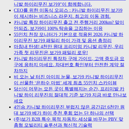
니발 하이리무진 보가9″이 함께합니다.
CEO를 위한 이동식 오피스 : 카니발 하이리무진 보가9
이 제시하는 비즈니스 라운지. 최고의 이동 경험.
카니발 특장 하이리무진 출고 전 주행거리 200km? 말이
안되죠. 보가9이 100% 탁송을 고집하는 이유
55인치 천장 모니터가 기본으로 적용된 2026 카니발 하
이리무진 보가9 패밀리 하이 가격 및 옵션 총정리
마침내 탄생! 4천만 원대 프리미엄 카니발 리무진, 우리
가족 첫 리무진은 보가9 패밀리 로우!
카니발 하이리무진 특장차 구매 가이드, 고액 중도금 요
구에 응하지 마세요. 차대번호 확인부터 안전한 계약 절
차까지
비 오는 날 터진 아이의 눈물, 보가9 카니발 하이리무진
이 선물한 ‘은하수 마법’ 세계 최초 55인치 스카이뷰
당신이 머무는 모든 곳이 특별해지는 순간, 프리미발 카
니발 하이 리무진의 절대적 기준 보가9 지금 바로 만나보
세요
4인승 카니발 하이리무진 부럽지 않은 공간감! 6천만 원
대 보가9 베가 하이 추천 후회 없는 단 하나의 선택
(주)보가 B2B 특수 목적 자동차: 세상을 바꾸는 PBV 맞
춤형 모빌리티 솔루션과 혁신적 기술력