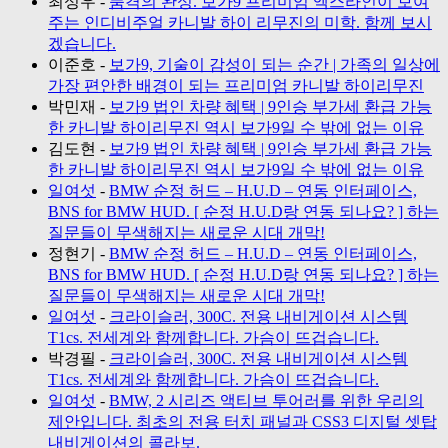
최성우
-
품격의 완성. 보가9 프리미엄 엑스라인이 보여
주는 인디비주얼 카니발 하이 리무진의 미학. 함께 보시
겠습니다.
이준호
-
보가9, 기술이 감성이 되는 순간 | 가족의 일상에
가장 편안한 배경이 되는 프리미엄 카니발 하이리무진
박민재
-
보가9 법인 차량 혜택 | 9인승 부가세 환급 가능
한 카니발 하이리무진 역시 보가9일 수 밖에 없는 이유
김도현
-
보가9 법인 차량 혜택 | 9인승 부가세 환급 가능
한 카니발 하이리무진 역시 보가9일 수 밖에 없는 이유
일여섯
-
BMW 순정 허드 – H.U.D – 연동 인터페이스,
BNS for BMW HUD. [ 순정 H.U.D랑 연동 되나요? ] 하는
질문들이 무색해지는 새로운 시대 개막!
정현기
-
BMW 순정 허드 – H.U.D – 연동 인터페이스,
BNS for BMW HUD. [ 순정 H.U.D랑 연동 되나요? ] 하는
질문들이 무색해지는 새로운 시대 개막!
일여섯
-
크라이슬러, 300C. 전용 내비게이션 시스템
T1cs. 전세계와 함께합니다. 가슴이 뜨겁습니다.
박경필
-
크라이슬러, 300C. 전용 내비게이션 시스템
T1cs. 전세계와 함께합니다. 가슴이 뜨겁습니다.
일여섯
-
BMW, 2 시리즈 액티브 투어러를 위한 우리의
제안입니다. 최초의 전용 터치 패널과 CSS3 디지털 셋탑
내비게이션의 콜라보.