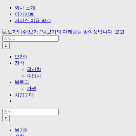
Skip
Facebook
Instagram
Vimeo
Twitter
이
회사 소개
to
메
아카이브
content
일
서비스 이용 약관
검
색
...
보가9
장착
국산차
수입차
블로그
가젯
차량구매
검
색
...
보가9