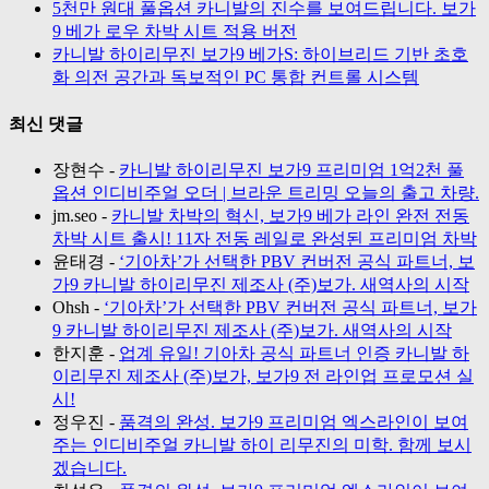
5천만 원대 풀옵션 카니발의 진수를 보여드립니다. 보가
9 베가 로우 차박 시트 적용 버전
카니발 하이리무진 보가9 베가S: 하이브리드 기반 초호
화 의전 공간과 독보적인 PC 통합 컨트롤 시스템
최신 댓글
장현수
-
카니발 하이리무진 보가9 프리미엄 1억2천 풀
옵션 인디비주얼 오더 | 브라운 트리밍 오늘의 출고 차량.
jm.seo
-
카니발 차박의 혁신, 보가9 베가 라인 완전 전동
차박 시트 출시! 11자 전동 레일로 완성된 프리미엄 차박
윤태경
-
‘기아차’가 선택한 PBV 컨버전 공식 파트너, 보
가9 카니발 하이리무진 제조사 (주)보가. 새역사의 시작
Ohsh
-
‘기아차’가 선택한 PBV 컨버전 공식 파트너, 보가
9 카니발 하이리무진 제조사 (주)보가. 새역사의 시작
한지훈
-
업계 유일! 기아차 공식 파트너 인증 카니발 하
이리무진 제조사 (주)보가, 보가9 전 라인업 프로모션 실
시!
정우진
-
품격의 완성. 보가9 프리미엄 엑스라인이 보여
주는 인디비주얼 카니발 하이 리무진의 미학. 함께 보시
겠습니다.