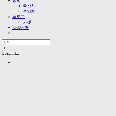
장착
국산차
수입차
블로그
가젯
차량구매
검
색
...
Loading...