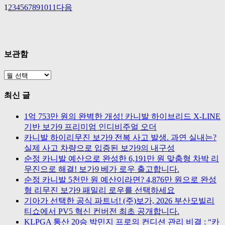
1
2
3
4
5
6
7
8
9
10
11
다음
보관함
보
관
최신 글
함
1억 753만 원의 완벽한 개성! 카니발 하이브리드 X-LINE
기반 보가9 프리미엄 인디비주얼 오더
카니발 하이리무진 보가9 전복 사고 발생. 과연 실내는?
실제 사고 차량으로 입증된 보가9의 내구성
순정 카니발 예산으로 완성한 6,191만 원 맞춤형 차박 리
무진으로 해결! 보가9 베가 로우 출고합니다.
순정 카니발 5천만 원 예산이라면? 4,876만 원으로 완성
형 리무진 보가9 패밀리 로우를 선택하세요
기아가 선택한 공식 파트너! (주)보가, 2026 부산모빌리
티쇼에서 PV5 혁신 컨버전 최초 공개합니다.
KLPGA 통산 20승 박민지 프로의 컨디션 관리 비결 : “카