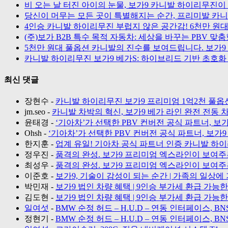
비 오는 날 터진 아이의 눈물, 보가9 카니발 하이리무진이 
당신이 머무는 모든 곳이 특별해지는 순간, 프리미발 카니
4인승 카니발 하이리무진 부럽지 않은 공간감! 6천만 원대
(주)보가 B2B 특수 목적 자동차: 세상을 바꾸는 PBV 
5천만 원대 풀옵션 카니발의 진수를 보여드립니다. 보가9 
카니발 하이리무진 보가9 베가S: 하이브리드 기반 초호화
최신 댓글
장현수
-
카니발 하이리무진 보가9 프리미엄 1억2천 풀옵션
jm.seo
-
카니발 차박의 혁신, 보가9 베가 라인 완전 전동 
윤태경
-
‘기아차’가 선택한 PBV 컨버전 공식 파트너, 보
Ohsh
-
‘기아차’가 선택한 PBV 컨버전 공식 파트너, 보가
한지훈
-
업계 유일! 기아차 공식 파트너 인증 카니발 하이
정우진
-
품격의 완성. 보가9 프리미엄 엑스라인이 보여주
최성우
-
품격의 완성. 보가9 프리미엄 엑스라인이 보여주
이준호
-
보가9, 기술이 감성이 되는 순간 | 가족의 일상
박민재
-
보가9 법인 차량 혜택 | 9인승 부가세 환급 가능
김도현
-
보가9 법인 차량 혜택 | 9인승 부가세 환급 가능
일여섯
-
BMW 순정 허드 – H.U.D – 연동 인터페이스, BN
정현기
-
BMW 순정 허드 – H.U.D – 연동 인터페이스, BN