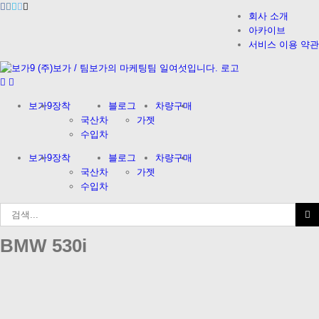
Facebook
Instagram
Vimeo
Twitter
이
Skip
메
회사 소개
to
일
아카이브
content
서비스 이용 약관
보가9
장착
블로그
차량구매
국산차
가젯
수입차
보가9
장착
블로그
차량구매
국산차
가젯
수입차
검
색
...
BMW 530i