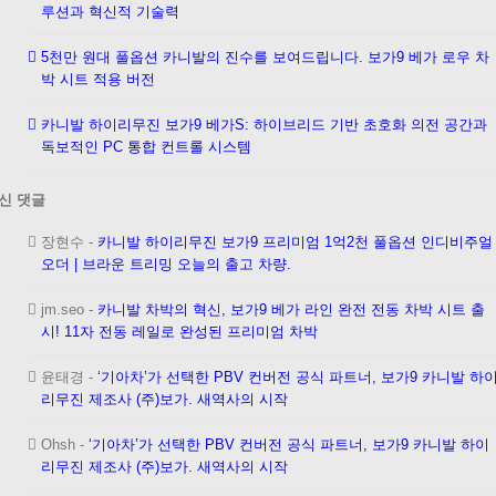
루션과 혁신적 기술력
5천만 원대 풀옵션 카니발의 진수를 보여드립니다. 보가9 베가 로우 차
박 시트 적용 버전
카니발 하이리무진 보가9 베가S: 하이브리드 기반 초호화 의전 공간과
독보적인 PC 통합 컨트롤 시스템
신 댓글
장현수
-
카니발 하이리무진 보가9 프리미엄 1억2천 풀옵션 인디비주얼
오더 | 브라운 트리밍 오늘의 출고 차량.
jm.seo
-
카니발 차박의 혁신, 보가9 베가 라인 완전 전동 차박 시트 출
시! 11자 전동 레일로 완성된 프리미엄 차박
윤태경
-
‘기아차’가 선택한 PBV 컨버전 공식 파트너, 보가9 카니발 하
리무진 제조사 (주)보가. 새역사의 시작
Ohsh
-
‘기아차’가 선택한 PBV 컨버전 공식 파트너, 보가9 카니발 하이
리무진 제조사 (주)보가. 새역사의 시작