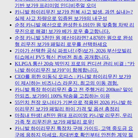
기반 보가9 프리미엄 인디비주얼 오더
카니발 하이리무진 보가9 전복 사고 발생. 과연 실내는?
실제 사고 차량으로 입증된 보가9의 내구성
순정 카니발 예산으로 완성한 6,191만 원 맞춤형 차박 리
무진으로 해결! 보가9 베가 로우 출고합니다.
순정 카니발 5천만 원 예산이라면? 4,876만 원으로 완성
형 리무진 보가9 패밀리 로우를 선택하세요
기아가 선택한 공식 파트너! (주)보가, 2026 부산모빌리
티쇼에서 PV5 혁신 컨버전 최초 공개합니다.
KLPGA 통산 20승 박민지 프로의 컨디션 관리 비결 : “카
니발 하이리무진 보가9″이 함께합니다.
CEO를 위한 이동식 오피스 : 카니발 하이리무진 보가9
이 제시하는 비즈니스 라운지. 최고의 이동 경험.
카니발 특장 하이리무진 출고 전 주행거리 200km? 말이
안되죠. 보가9이 100% 탁송을 고집하는 이유
55인치 천장 모니터가 기본으로 적용된 2026 카니발 하
이리무진 보가9 패밀리 하이 가격 및 옵션 총정리
마침내 탄생! 4천만 원대 프리미엄 카니발 리무진, 우리
가족 첫 리무진은 보가9 패밀리 로우!
카니발 하이리무진 특장차 구매 가이드, 고액 중도금 요
구에 응하지 마세요. 차대번호 확인부터 안전한 계약 절