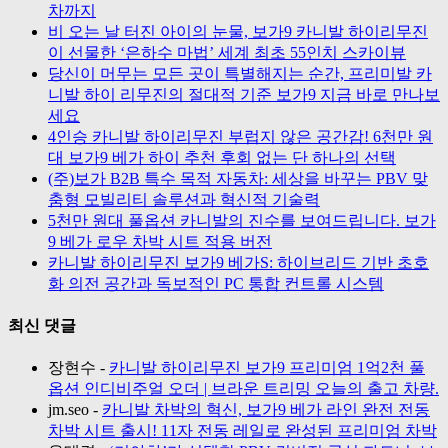
차까지
비 오는 날 터진 아이의 눈물, 보가9 카니발 하이리무진
이 선물한 ‘은하수 마법’ 세계 최초 55인치 스카이뷰
당신이 머무는 모든 곳이 특별해지는 순간, 프리미발 카
니발 하이 리무진의 절대적 기준 보가9 지금 바로 만나보
세요
4인승 카니발 하이리무진 부럽지 않은 공간감! 6천만 원
대 보가9 베가 하이 추천 후회 없는 단 하나의 선택
(주)보가 B2B 특수 목적 자동차: 세상을 바꾸는 PBV 맞
춤형 모빌리티 솔루션과 혁신적 기술력
5천만 원대 풀옵션 카니발의 진수를 보여드립니다. 보가
9 베가 로우 차박 시트 적용 버전
카니발 하이리무진 보가9 베가S: 하이브리드 기반 초호
화 의전 공간과 독보적인 PC 통합 컨트롤 시스템
최신 댓글
장현수
-
카니발 하이리무진 보가9 프리미엄 1억2천 풀
옵션 인디비주얼 오더 | 브라운 트리밍 오늘의 출고 차량.
jm.seo
-
카니발 차박의 혁신, 보가9 베가 라인 완전 전동
차박 시트 출시! 11자 전동 레일로 완성된 프리미엄 차박