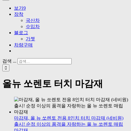
보가9
장착
국산차
수입차
블로그
가젯
차량구매
검색 ...
올뉴 쏘렌토 터치 마감재
마감재, 올 뉴 쏘렌토 전용 8인치 터치 마감재 (네비원)
출시! 순정 이상의 품격을 자랑하는 올 뉴 쏘렌토 매립
마감재