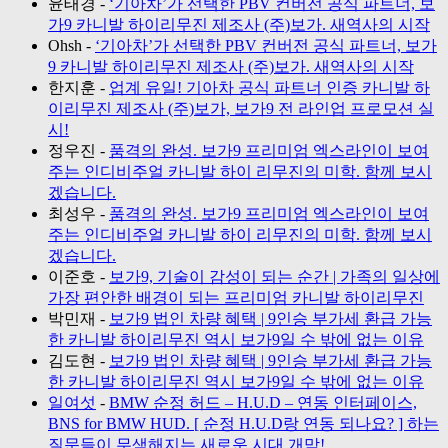
윤태경
-
‘기아차’가 선택한 PBV 컨버전 공식 파트너, 보
가9 카니발 하이리무진 제조사 (주)보가. 새역사의 시작
Ohsh
-
‘기아차’가 선택한 PBV 컨버전 공식 파트너, 보가
9 카니발 하이리무진 제조사 (주)보가. 새역사의 시작
한지훈
-
업계 유일! 기아차 공식 파트너 인증 카니발 하
이리무진 제조사 (주)보가, 보가9 전 라인업 프로모션 실
시!
정우진
-
품격의 완성. 보가9 프리미엄 엑스라인이 보여
주는 인디비주얼 카니발 하이 리무진의 미학. 함께 보시
겠습니다.
최성우
-
품격의 완성. 보가9 프리미엄 엑스라인이 보여
주는 인디비주얼 카니발 하이 리무진의 미학. 함께 보시
겠습니다.
이준호
-
보가9, 기술이 감성이 되는 순간 | 가족의 일상에
가장 편안한 배경이 되는 프리미엄 카니발 하이리무진
박민재
-
보가9 법인 차량 혜택 | 9인승 부가세 환급 가능
한 카니발 하이리무진 역시 보가9일 수 밖에 없는 이유
김도현
-
보가9 법인 차량 혜택 | 9인승 부가세 환급 가능
한 카니발 하이리무진 역시 보가9일 수 밖에 없는 이유
일여섯
-
BMW 순정 허드 – H.U.D – 연동 인터페이스,
BNS for BMW HUD. [ 순정 H.U.D랑 연동 되나요? ] 하는
질문들이 무색해지는 새로운 시대 개막!