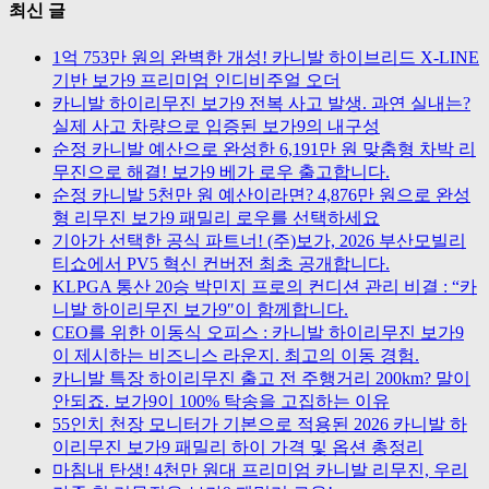
최신 글
1억 753만 원의 완벽한 개성! 카니발 하이브리드 X-LINE
기반 보가9 프리미엄 인디비주얼 오더
카니발 하이리무진 보가9 전복 사고 발생. 과연 실내는?
실제 사고 차량으로 입증된 보가9의 내구성
순정 카니발 예산으로 완성한 6,191만 원 맞춤형 차박 리
무진으로 해결! 보가9 베가 로우 출고합니다.
순정 카니발 5천만 원 예산이라면? 4,876만 원으로 완성
형 리무진 보가9 패밀리 로우를 선택하세요
기아가 선택한 공식 파트너! (주)보가, 2026 부산모빌리
티쇼에서 PV5 혁신 컨버전 최초 공개합니다.
KLPGA 통산 20승 박민지 프로의 컨디션 관리 비결 : “카
니발 하이리무진 보가9″이 함께합니다.
CEO를 위한 이동식 오피스 : 카니발 하이리무진 보가9
이 제시하는 비즈니스 라운지. 최고의 이동 경험.
카니발 특장 하이리무진 출고 전 주행거리 200km? 말이
안되죠. 보가9이 100% 탁송을 고집하는 이유
55인치 천장 모니터가 기본으로 적용된 2026 카니발 하
이리무진 보가9 패밀리 하이 가격 및 옵션 총정리
마침내 탄생! 4천만 원대 프리미엄 카니발 리무진, 우리