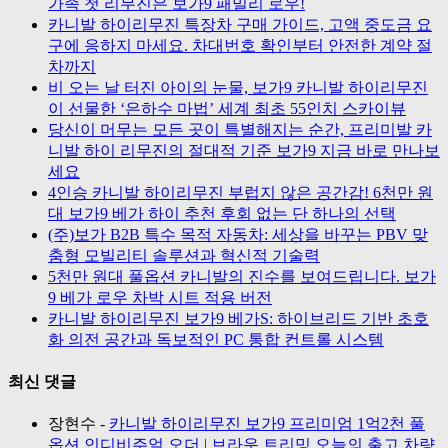
가족 첫 리무진은 보가9 패밀리 로우!
카니발 하이리무진 특장차 구매 가이드, 고액 중도금 요
구에 응하지 마세요. 차대번호 확인부터 안전한 계약 절
차까지
비 오는 날 터진 아이의 눈물, 보가9 카니발 하이리무진
이 선물한 ‘은하수 마법’ 세계 최초 55인치 스카이뷰
당신이 머무는 모든 곳이 특별해지는 순간, 프리미발 카
니발 하이 리무진의 절대적 기준 보가9 지금 바로 만나보
세요
4인승 카니발 하이리무진 부럽지 않은 공간감! 6천만 원
대 보가9 베가 하이 추천 후회 없는 단 하나의 선택
(주)보가 B2B 특수 목적 자동차: 세상을 바꾸는 PBV 맞
춤형 모빌리티 솔루션과 혁신적 기술력
5천만 원대 풀옵션 카니발의 진수를 보여드립니다. 보가
9 베가 로우 차박 시트 적용 버전
카니발 하이리무진 보가9 베가S: 하이브리드 기반 초호
화 의전 공간과 독보적인 PC 통합 컨트롤 시스템
최신 댓글
장현수
-
카니발 하이리무진 보가9 프리미엄 1억2천 풀
옵션 인디비주얼 오더 | 브라운 트리밍 오늘의 출고 차량.