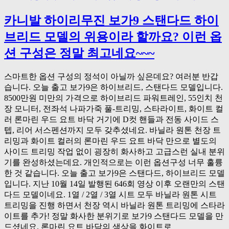
카니발 하이리무진 보가9 스탠다드 하이
브리드 모델의 위용이라 할까요? 이런 옵
션 구성은 정말 최고네요~~~
스마트한 옵션 구성의 정석이 아닐까 싶은데요? 여러분 반갑
습니다. 오늘 출고 보가9은 하이브리드, 스탠다드 모델입니다.
8500만원 미만의 가격으로 하이브리드 파워트레인, 55인치 천
장 모니터, 전좌석 나파가죽 풀-트리밍, 스타라이트, 화이트 컬
러 론마린 우드 요트 바닥 거기에 D컷 핸들과 전동 사이드 스
텝, 리어 서스펜션까지 모두 갖추셨네요. 바닐라 원톤 천장 트
리밍과 화이트 컬러의 론마린 우드 요트 바닥 만으로 별도의
사이드 트리밍 작업 없이 굉장히 화사하고 고급스런 실내 분위
기를 완성하셨는데요. 개인적으로는 이런 옵션구성 너무 훌륭
한 것 같습니다. 오늘 출고 보가9은 스탠다드, 하이브리드 모델
입니다. 지난 10월 14일 발행된 646회 영상 이후 오랜만의 스탠
다드 모델이네요. 1열 / 2열 / 3열 시트 모두 바닐라 원톤 시트
트리밍을 진행 하면서 천장 역시 바닐라 원톤 트리밍에 스타라
이트를 추가! 정말 화사한 분위기로 보가9 스탠다드 모델을 만
드셨네요. 론마린 요트 바닥의 색상을 화이트로