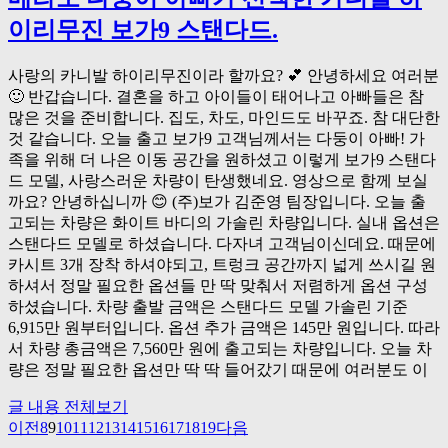
이리무진 보가9 스탠다드.
사랑의 카니발 하이리무진이라 할까요? 💕 안녕하세요 여러분
🙂 반갑습니다. 결혼을 하고 아이들이 태어나고 아빠들은 참
많은 것을 준비합니다. 집도, 차도, 마인드도 바꾸죠. 참 대단한
것 같습니다. 오늘 출고 보가9 고객님께서는 다둥이 아빠! 가
족을 위해 더 나은 이동 공간을 원하셨고 이렇게 보가9 스탠다
드 모델, 사랑스러운 차량이 탄생했네요. 영상으로 함께 보실
까요? 안녕하십니까 😊 (주)보가 김준영 팀장입니다. 오늘 출
고되는 차량은 화이트 바디의 가솔린 차량입니다. 실내 옵션은
스탠다드 모델로 하셨습니다. 다자녀 고객님이신데요. 때문에
카시트 3개 장착 하셔야되고, 트렁크 공간까지 넓게 쓰시길 원
하셔서 정말 필요한 옵션들 만 딱 맞춰서 저렴하게 옵션 구성
하셨습니다. 차량 출발 금액은 스탠다드 모델 가솔린 기준
6,915만 원부터입니다. 옵션 추가 금액은 145만 원입니다. 따라
서 차량 총금액은 7,560만 원에 출고되는 차량입니다. 오늘 차
량은 정말 필요한 옵션만 딱 딱 들어갔기 때문에 여러분도 이
글 내용 전체보기
이전
8
9
10
11
12
13
14
15
16
17
18
19
다음