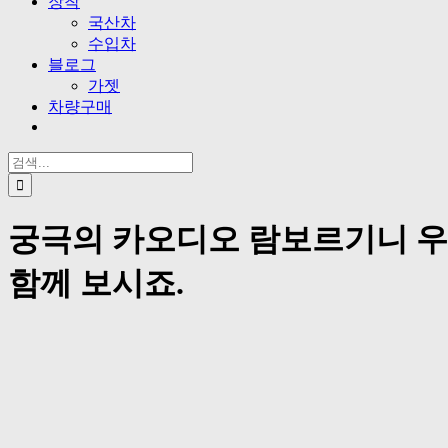
장착
국산차
수입차
블로그
가젯
차량구매
검
색
...
궁극의 카오디오 람보르기니 우라
함께 보시죠.