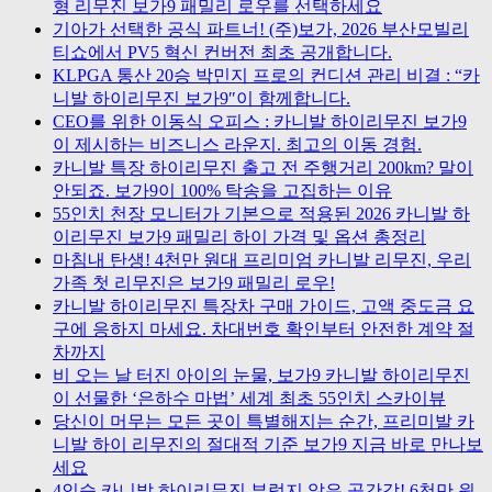
형 리무진 보가9 패밀리 로우를 선택하세요
기아가 선택한 공식 파트너! (주)보가, 2026 부산모빌리
티쇼에서 PV5 혁신 컨버전 최초 공개합니다.
KLPGA 통산 20승 박민지 프로의 컨디션 관리 비결 : “카
니발 하이리무진 보가9″이 함께합니다.
CEO를 위한 이동식 오피스 : 카니발 하이리무진 보가9
이 제시하는 비즈니스 라운지. 최고의 이동 경험.
카니발 특장 하이리무진 출고 전 주행거리 200km? 말이
안되죠. 보가9이 100% 탁송을 고집하는 이유
55인치 천장 모니터가 기본으로 적용된 2026 카니발 하
이리무진 보가9 패밀리 하이 가격 및 옵션 총정리
마침내 탄생! 4천만 원대 프리미엄 카니발 리무진, 우리
가족 첫 리무진은 보가9 패밀리 로우!
카니발 하이리무진 특장차 구매 가이드, 고액 중도금 요
구에 응하지 마세요. 차대번호 확인부터 안전한 계약 절
차까지
비 오는 날 터진 아이의 눈물, 보가9 카니발 하이리무진
이 선물한 ‘은하수 마법’ 세계 최초 55인치 스카이뷰
당신이 머무는 모든 곳이 특별해지는 순간, 프리미발 카
니발 하이 리무진의 절대적 기준 보가9 지금 바로 만나보
세요
4인승 카니발 하이리무진 부럽지 않은 공간감! 6천만 원