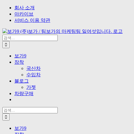
Skip
Facebook
Instagram
Vimeo
Twitter
이
회사 소개
to
메
아카이브
content
일
서비스 이용 약관
검
색
...
보가9
장착
국산차
수입차
블로그
가젯
차량구매
검
색
...
보가9