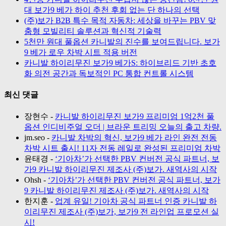
대 보가9 베가 하이 추천 후회 없는 단 하나의 선택
(주)보가 B2B 특수 목적 자동차: 세상을 바꾸는 PBV 맞
춤형 모빌리티 솔루션과 혁신적 기술력
5천만 원대 풀옵션 카니발의 진수를 보여드립니다. 보가
9 베가 로우 차박 시트 적용 버전
카니발 하이리무진 보가9 베가S: 하이브리드 기반 초호
화 의전 공간과 독보적인 PC 통합 컨트롤 시스템
최신 댓글
장현수
-
카니발 하이리무진 보가9 프리미엄 1억2천 풀
옵션 인디비주얼 오더 | 브라운 트리밍 오늘의 출고 차량.
jm.seo
-
카니발 차박의 혁신, 보가9 베가 라인 완전 전동
차박 시트 출시! 11자 전동 레일로 완성된 프리미엄 차박
윤태경
-
‘기아차’가 선택한 PBV 컨버전 공식 파트너, 보
가9 카니발 하이리무진 제조사 (주)보가. 새역사의 시작
Ohsh
-
‘기아차’가 선택한 PBV 컨버전 공식 파트너, 보가
9 카니발 하이리무진 제조사 (주)보가. 새역사의 시작
한지훈
-
업계 유일! 기아차 공식 파트너 인증 카니발 하
이리무진 제조사 (주)보가, 보가9 전 라인업 프로모션 실
시!