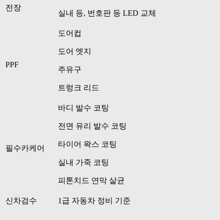
전장
실내 등, 번호판 등 LED 교체
도어컵
도어 엣지
PPF
주유구
트렁크 리드
바디 발수 코팅
전면 유리 발수 코팅
타이어 왁스 코팅
필수카케어
실내 가죽 코팅
피톤치드 연막 살균
신차검수
1급 자동차 정비 기준