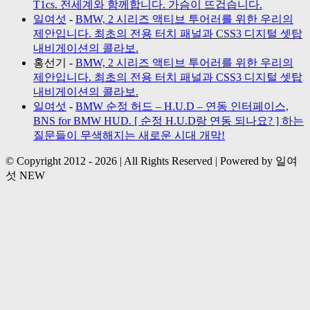
T1cs. 전세계와 함께합니다. 가슴이 뜨겁습니다.
일여섯
-
BMW, 2 시리즈 액티브 투어러를 위한 우리의
제안입니다. 최초의 전용 터치 패널과 CSS3 디지털 셋탑
내비게이션의 콜라보.
홍선기
-
BMW, 2 시리즈 액티브 투어러를 위한 우리의
제안입니다. 최초의 전용 터치 패널과 CSS3 디지털 셋탑
내비게이션의 콜라보.
일여섯
-
BMW 순정 허드 – H.U.D – 연동 인터페이스,
BNS for BMW HUD. [ 순정 H.U.D랑 연동 되나요? ] 하는
질문들이 무색해지는 새로운 시대 개막!
© Copyright 2012 -
2026 | All Rights Reserved | Powered by 일여
섯 NEW
Facebook
Instagram
Vimeo
Twitter
이
메
일