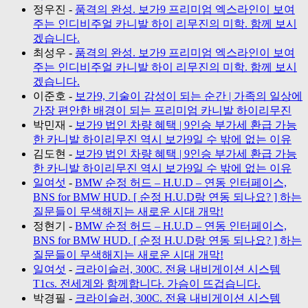
정우진
-
품격의 완성. 보가9 프리미엄 엑스라인이 보여
주는 인디비주얼 카니발 하이 리무진의 미학. 함께 보시
겠습니다.
최성우
-
품격의 완성. 보가9 프리미엄 엑스라인이 보여
주는 인디비주얼 카니발 하이 리무진의 미학. 함께 보시
겠습니다.
이준호
-
보가9, 기술이 감성이 되는 순간 | 가족의 일상에
가장 편안한 배경이 되는 프리미엄 카니발 하이리무진
박민재
-
보가9 법인 차량 혜택 | 9인승 부가세 환급 가능
한 카니발 하이리무진 역시 보가9일 수 밖에 없는 이유
김도현
-
보가9 법인 차량 혜택 | 9인승 부가세 환급 가능
한 카니발 하이리무진 역시 보가9일 수 밖에 없는 이유
일여섯
-
BMW 순정 허드 – H.U.D – 연동 인터페이스,
BNS for BMW HUD. [ 순정 H.U.D랑 연동 되나요? ] 하는
질문들이 무색해지는 새로운 시대 개막!
정현기
-
BMW 순정 허드 – H.U.D – 연동 인터페이스,
BNS for BMW HUD. [ 순정 H.U.D랑 연동 되나요? ] 하는
질문들이 무색해지는 새로운 시대 개막!
일여섯
-
크라이슬러, 300C. 전용 내비게이션 시스템
T1cs. 전세계와 함께합니다. 가슴이 뜨겁습니다.
박경필
-
크라이슬러, 300C. 전용 내비게이션 시스템