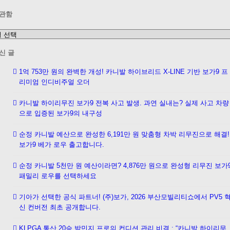
관함
신 글
1억 753만 원의 완벽한 개성! 카니발 하이브리드 X-LINE 기반 보가9 프
리미엄 인디비주얼 오더
카니발 하이리무진 보가9 전복 사고 발생. 과연 실내는? 실제 사고 차량
으로 입증된 보가9의 내구성
순정 카니발 예산으로 완성한 6,191만 원 맞춤형 차박 리무진으로 해결!
보가9 베가 로우 출고합니다.
순정 카니발 5천만 원 예산이라면? 4,876만 원으로 완성형 리무진 보가
패밀리 로우를 선택하세요
기아가 선택한 공식 파트너! (주)보가, 2026 부산모빌리티쇼에서 PV5 
신 컨버전 최초 공개합니다.
KLPGA 통산 20승 박민지 프로의 컨디션 관리 비결 : “카니발 하이리무