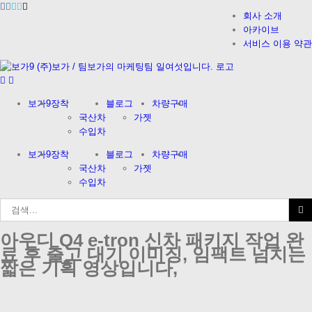
Facebook
Instagram
Vimeo
Twitter
이
Skip
메
회사 소개
to
일
아카이브
content
서비스 이용 약관
보가9
장착
블로그
차량구매
국산차
가젯
수입차
보가9
장착
블로그
차량구매
국산차
가젯
수입차
검
색
...
아우디 Q4 e-tron 신차 패키지 작업 완
료 후 출고 대기 이미징, 임팩트 넘치는
짧은 기획 영상입니다,