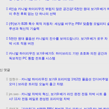
4인승 카니발 하이리무진 부럽지 않은 공간감! 6천만 원대 보가9 베가 
이 추천 후회 없는 단 하나의 선택
(주)보가 B2B 특수 목적 자동차: 세상을 바꾸는 PBV 맞춤형 모빌리티 
루션과 혁신적 기술력
5천만 원대 풀옵션 카니발의 진수를 보여드립니다. 보가9 베가 로우 차
박 시트 적용 버전
카니발 하이리무진 보가9 베가S: 하이브리드 기반 초호화 의전 공간과
독보적인 PC 통합 컨트롤 시스템
신 댓글
장현수
-
카니발 하이리무진 보가9 프리미엄 1억2천 풀옵션 인디비주얼
오더 | 브라운 트리밍 오늘의 출고 차량.
jm.seo
-
카니발 차박의 혁신, 보가9 베가 라인 완전 전동 차박 시트 출
시! 11자 전동 레일로 완성된 프리미엄 차박
윤태경
-
‘기아차’가 선택한 PBV 컨버전 공식 파트너, 보가9 카니발 하