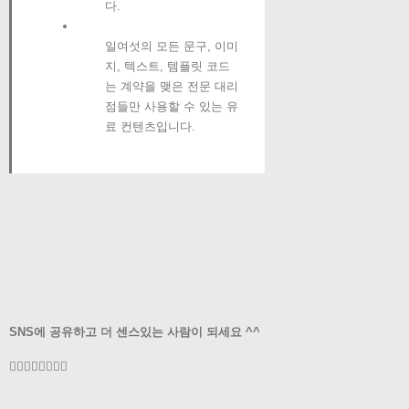
다.
일여섯의 모든 문구, 이미
지, 텍스트, 템플릿 코드
는 계약을 맺은 전문 대리
점들만 사용할 수 있는 유
료 컨텐츠입니다.
SNS에 공유하고 더 센스있는 사람이 되세요 ^^
Facebook
Twitter
LinkedIn
Reddit
Tumblr
Pinterest
Vk
이
메
일