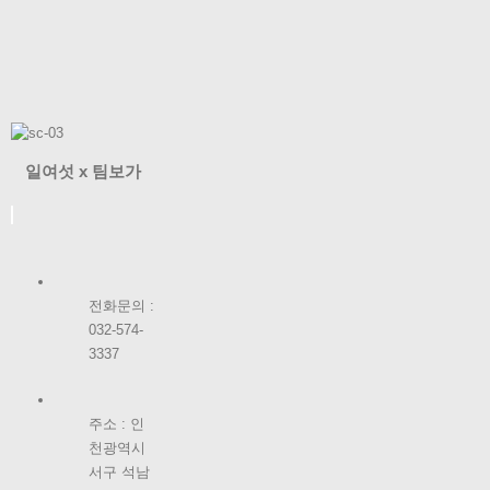
일여섯 x 팀보가
전화문의 :
032-574-
3337
주소 : 인
천광역시
서구 석남